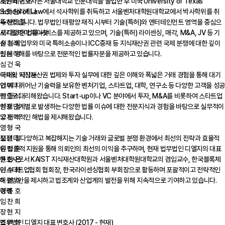
세인 레이 소
조원희 변호사는 서울대학교 인문대학을 졸업한 후 미국 University of Texas
소팟 찬리케나
School of Law에서 석사학위를 취득하고 서울벤처대학원대학교에서 박사학위를 취
수 산디 툰
득하였습니다. 법무법인 태평양 재직 시부터 기술(특허)와 엔터테인먼트 영역을 중심으
시리왈라이 피아찻
로 다양한 법률 서비스를 제공하고 있으며, 기술(특허) 라이센싱, 매각, M&A, JV 등 기
신 철 희
술 거래 업무와 미국 특허소송이나 ICC중재 등 지식재산권 관련 국제 분쟁에 대한 깊이
신 혜 영
있는 이해를 바탕으로 전문적인 법률자문을 제공하고 있습니다.
심 건 욱
아피왓 낙참눈
국내외 지식재산권 법제와 투자 실무에 대한 깊은 이해와 폭넓은 거래 경험을 통해 대기
안 예 지
업부터 뛰어난 기술력을 보유한 벤처기업, 스타트업, 대학, 연구소 등 다양한 고객을 성공
안 종 석
적으로 대리해왔습니다. Start-up이나 VC 분야에서 투자, M&A를 비롯하여 스타트업
안 희 철
성장 단계별로 발생하는 다양한 법률 이슈에 대한 전문지식과 경험을 바탕으로 실무적이
양 재 석
고 전략적인 해법을 제시해왔습니다.
염 형 국
오 민 철
점점 더 다양하고 복잡해지는 기술 거래와 글로벌 분쟁 환경에서 최선의 전략과 효율적
유 정 훈
인 법률적 지원을 통해 의뢰인의 최선의 이익을 추구하며, 현재 법무법인 디엘지의 대표
윤 찬 은
변호사로서 KAIST 지식재산대학원과 서울벤처대학원대학교의 겸임교수, 한국블록체
이 수 화
인스타트업협회 협회장, 한국라이센싱협회 부회장으로 활동하며 포괄적이고 전략적인
이 연 수
해결방안을 제시하고 법조계와 산업계의 발전을 위해 지속적으로 기여하고 있습니다.
이 준 호
경력
임 찬 희
장 현 지
조 원 희
법무법인 디엘지 대표 변호사 (2017 - 현재)