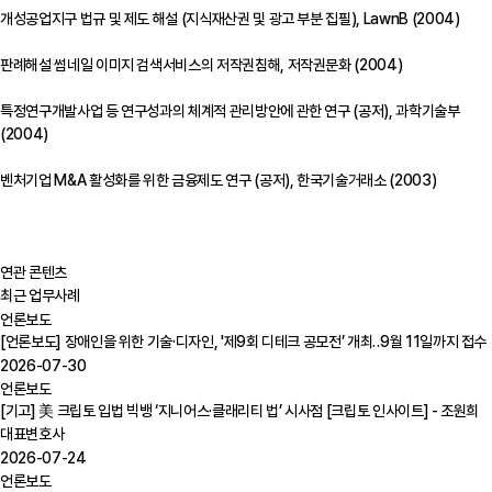
개성공업지구 법규 및 제도 해설 (지식재산권 및 광고 부분 집필), LawnB (2004)
판례해설 썸네일 이미지 검색서비스의 저작권침해, 저작권문화 (2004)
특정연구개발사업 등 연구성과의 체계적 관리방안에 관한 연구 (공저), 과학기술부
(2004)
벤처기업 M&A 활성화를 위한 금융제도 연구 (공저), 한국기술거래소 (2003)
연관 콘텐츠
최근 업무사례
언론보도
[언론보도] 장애인을 위한 기술·디자인, '제9회 디테크 공모전’ 개최‥9월 11일까지 접수
2026-07-30
언론보도
[기고] 美 크립토 입법 빅뱅 ‘지니어스·클래리티 법’ 시사점 [크립토 인사이트] - 조원희
대표변호사
2026-07-24
언론보도