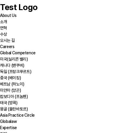
Test Logo
About Us
소개
연혁
수상
오시는 길
Careers
Global Competence
미국(실리콘 밸리)
캐나다 (밴쿠버)
독일 (프랑크푸르트)
중국 (베이징)
베트남 (하노이)
미얀마 (양곤)
캄보디아 (프놈펜)
태국 (방콕)
몽골 (울란바토르)
Asia Practice Circle
Globalaw
Expertise