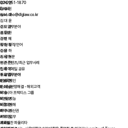
강 혜 연
02-2051-1870
김 강 원
Email.
김 나 래
won.cho@dlglaw.co.kr
김 대 윤
김 도 균
주요 업무분야
김 동 환
프로필
김 민 혜
경력
김 순 철
학력/자격/언어
김 용 하
수상
김 용 혁
저서/논문
김 준 민
연관 콘텐츠/최근 업무사례
김 홍 영
인쇄
이메일
공유
노 경 종
주요 업무분야
민 승 현
#블록체인
민 예 솔
#소송/분쟁해결 - 해외고객
박 솔
#아시아 프랙티스 그룹
박 재 영
#인공지능
박 정 현
#중대재해
배 주 영
#지식재산권
서 지 원
#해외업무
세바스찬 파울리타
프로필