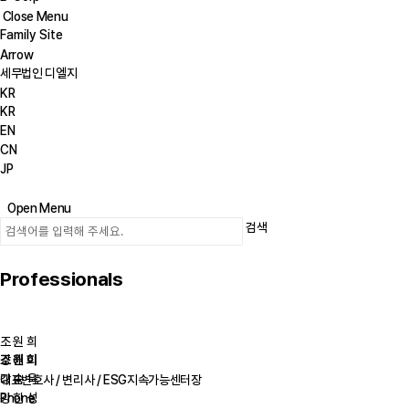
Close Menu
Family Site
Arrow
세무법인 디엘지
KR
KR
EN
CN
JP
Open Menu
검색
Professionals
조 원 희
강 래 이
조 원 희
강 송 욱
대표변호사 / 변리사 / ESG지속가능센터장
강 한 성
Phone.