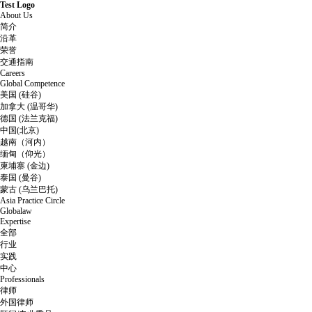
Test Logo
About Us
简介
沿革
荣誉
交通指南
Careers
Global Competence
美国 (硅谷)
加拿大 (温哥华)
德国 (法兰克福)
中国(北京)
越南（河内）
缅甸（仰光）
柬埔寨 (金边)
泰国 (曼谷)
蒙古 (乌兰巴托)
Asia Practice Circle
Globalaw
Expertise
全部
行业
实践
中心
Professionals
律师
外国律师