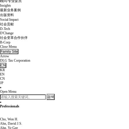
顾问/专业委员
Insights
最新业务案例
出版资料
Social Impact
社会贡献
D-Tech
D'Change
社会变革合作伙伴
B-Corp
Close Menu
Family Site
Arrow
DLG Tax Corporation
CN
KR
EN
CN
JP
Open Menu
검색
Professionals
Cho, Won H.
Ahn, David J.S.
Ahn, Ye Gee