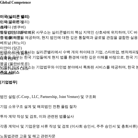
Global Competence
미국(실리콘 밸리)
미국(실리콘 밸리)
미국(실리콘 밸리)
인쇄
공유하기
캐나다 (밴쿠버)
소개
독일 (프랑크푸르트)
법무법인 디엘지 미국 사무소는 실리콘밸리의 핵심 지역인 산호세에 위치하며, UC 버
중국 (베이징)
인 법률 자문을 제공하며, 현지 법인에 대한 깊은 통찰력과 글로벌 관점을 결합한 
베트남 (하노이)
미얀마 (양곤)
이연수 미국 변호사는 실리콘밸리에서 수백 개의 하이테크 기업, 스타트업, 벤처캐피털, 
캄보디아 (프놈펜)
진출을 꿈꾸는 한국 기업들에게 현지 법률 환경에 대한 깊은 이해를 바탕으로, 한국 
태국 (방콕)
몽골 (울란바토르)
디엘지 미국 사무소는 기업법무와 이민법 분야에서 특화된 서비스를 제공하며, 한국 
Asia Practice Circle
주요 서비스
Globalaw
[기업법무]
법인 설립 (C-Corp., LLC, Partnership, Joint Venture) 및 구조화
기업 소유구조 설계 및 해외법인 전환 플립 절차
투자 계약 작성 및 검토, 이와 관련된 법률실사
각종 계약서 및 기업운영 서류 작성 및 검토 (이사회 승인서, 주주 승인서 및 총회서류)
노동법관련 고용 및 해고 관련자문