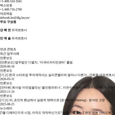
+1-408-524-1641
팩스번호
+1-408-716-2700
대표메일
deborah.lee@dlg.lawyer
주요 구성원
강 혜 연
외국변호사
민 예 솔
외국변호사
연관 콘텐츠
최근 업무사례
언론보도
[언론보도] 법무법인 디엘지, ‘미국비자이민센터’ 출범
2026-06-10
언론보도
[기고] 한국 스타트업 투자계약서는 실리콘밸리와 얼마나 다른가 - 안희철 대표변호사
2026-03-31
언론보도
[인터뷰] 회사법·이민법을잇는‘올인원파트너’, 이연수변호사 - 이연수 시니어 외국 
2025-11-24
언론보도
[기고] AI, 초인적 환상에서 실용적 채택으로 [윤석빈의 Thinking] - 윤석빈 고문
2025-08-25
뉴스레터
[5월 디레터] 미국 시장, 아직도 막막하신가요? 미국 진출 A to Z 완전 정복 가이드북