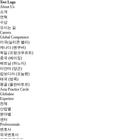
Test Logo
About Us
소개
연혁
수상
오시는 길
Careers
Global Competence
미국(실리콘 밸리)
캐나다 (밴쿠버)
독일 (프랑크푸르트)
중국 (베이징)
베트남 (하노이)
미얀마 (양곤)
캄보디아 (프놈펜)
태국 (방콕)
몽골 (울란바토르)
Asia Practice Circle
Globalaw
Expertise
전체
산업별
분야별
센터
Professionals
변호사
외국변호사