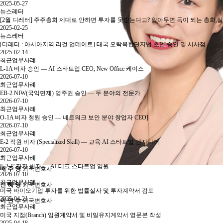
2025-05-27
뉴스레터
[2월 디레터] 주주총회 제대로 안하면 투자를 못받는다고? 알아두면 득이 되는 총회 
2025-02-25
뉴스레터
[디레터 : 아시아지역 리걸 업데이트] 태국 오락복합단지법 초안 승인 및 시사점
2025-02-14
최근업무사례
L-1A 비자 승인 — AI 스타트업 CEO, New Office 케이스
2026-07-10
최근업무사례
EB-2 NIW(국익면제) 영주권 승인 — 두 분야의 전문가
2026-07-10
최근업무사례
O-1A 비자 청원 승인 — 네트워크 보안 분야 창업자 CEO]
2026-07-10
최근업무사례
E-2 직원 비자 (Specialized Skill) — 교육 AI 스타트업 엔지니어
2026-07-10
최근업무사례
E-2 투자자 비자 — AI 테크 스타트업 임원
배 주 영
외국변호사
2026-07-10
최근업무사례
신 혜 영
외국변호사
미국 바이오기업 투자를 위한 법률실사 및 투자계약서 검토
2025-04-21
이 연 수
외국변호사
최근업무사례
미국 지점(Branch) 임원계약서 및 비밀유지계약서 영문본 작성