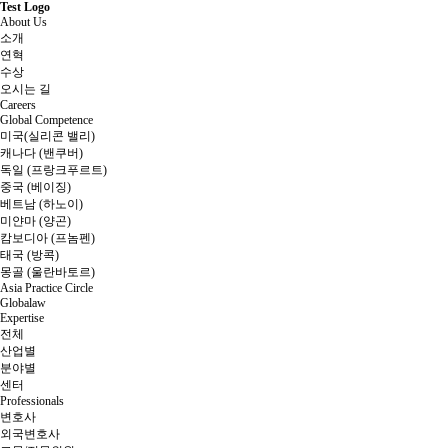
Test Logo
About Us
소개
연혁
수상
오시는 길
Careers
Global Competence
미국(실리콘 밸리)
캐나다 (밴쿠버)
독일 (프랑크푸르트)
중국 (베이징)
베트남 (하노이)
미얀마 (양곤)
캄보디아 (프놈펜)
태국 (방콕)
몽골 (울란바토르)
Asia Practice Circle
Globalaw
Expertise
전체
산업별
분야별
센터
Professionals
변호사
외국변호사