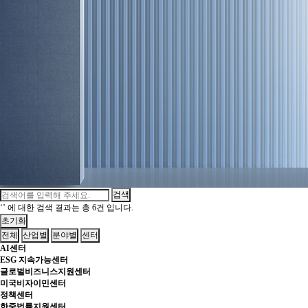
검색
‘’
에 대한 검색 결과는 총
6건
입니다.
초기화
전체
산업별
분야별
센터
AI센터
ESG 지속가능센터
글로벌비즈니스지원센터
미국비자이민센터
정책센터
한중법률지원센터