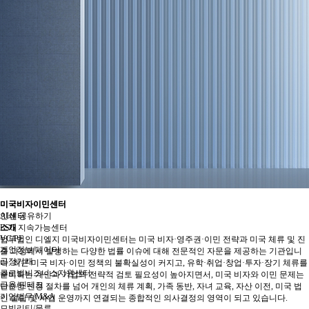
미국비자이민센터
미국비자이민센터
AI센터
인쇄
공유하기
ESG 지속가능센터
소개
VC/PE
법무법인 디엘지 미국비자이민센터는 미국 비자·영주권·이민 전략과 미국 체류 및 진
개인정보/데이터
출 과정에서 발생하는 다양한 법률 이슈에 대해 전문적인 자문을 제공하는 기관입니
공정거래
다. 최근 미국 비자·이민 정책의 불확실성이 커지고, 유학·취업·창업·투자·장기 체류를
글로벌비즈니스지원센터
준비하는 개인과 기업의 전략적 검토 필요성이 높아지면서, 미국 비자와 이민 문제는
금융/핀테크
단순한 신청 절차를 넘어 개인의 체류 계획, 가족 동반, 자녀 교육, 자산 이전, 미국 법
기업법무/M&A
인 설립 및 사업 운영까지 연결되는 종합적인 의사결정의 영역이 되고 있습니다.
모빌리티/물류