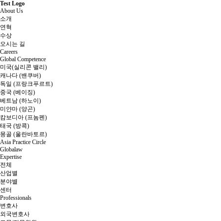
Test Logo
About Us
소개
연혁
수상
오시는 길
Careers
Global Competence
미국(실리콘 밸리)
캐나다 (밴쿠버)
독일 (프랑크푸르트)
중국 (베이징)
베트남 (하노이)
미얀마 (양곤)
캄보디아 (프놈펜)
태국 (방콕)
몽골 (울란바토르)
Asia Practice Circle
Globalaw
Expertise
전체
산업별
분야별
센터
Professionals
변호사
외국변호사