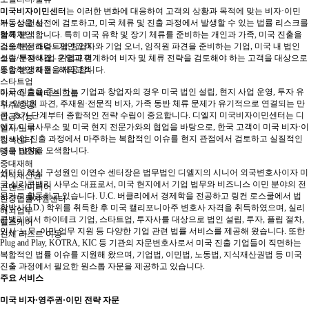
미국비자이민센터
미국비자이민센터는 이러한 변화에 대응하여 고객의 상황과 목적에 맞는 비자·이민
부동산/건설
가능성을 사전에 검토하고, 미국 체류 및 진출 과정에서 발생할 수 있는 법률 리스크를
블록체인
함께 분석합니다. 특히 미국 유학 및 장기 체류를 준비하는 개인과 가족, 미국 진출을
소송/분쟁해결 - 개인고객
검토하는 스타트업 창업자와 기업 오너, 임직원 파견을 준비하는 기업, 미국 내 법인
소송/분쟁해결 - 기업고객
설립·투자·사업 운영과 연계하여 비자 및 체류 전략을 검토해야 하는 고객을 대상으로
소송/분쟁해결 - 해외고객
통합적인 자문을 제공합니다.
스타트업
미국 진출을 준비하는 기업과 창업자의 경우 미국 법인 설립, 현지 사업 운영, 투자 유
아시아 프랙티스 그룹
치, 임직원 파견, 주재원·전문직 비자, 가족 동반 체류 문제가 유기적으로 연결되는 만
우주/항공
큼, 초기 단계부터 종합적인 전략 수립이 중요합니다. 디엘지 미국비자이민센터는 디
인공지능
엘지 미국사무소 및 미국 현지 전문가와의 협업을 바탕으로, 한국 고객이 미국 비자·이
인사/노무
민·사업 진출 과정에서 마주하는 복합적인 이슈를 현지 관점에서 검토하고 실질적인
정책센터
대응 방향을 모색합니다.
중국 DESK
중대재해
센터의 핵심 구성원인 이연수 센터장은 법무법인 디엘지의 시니어 외국변호사이자 미
지식재산권
국 실리콘밸리 사무소 대표로서, 미국 현지에서 기업 법무와 비즈니스 이민 분야의 전
콘텐츠/미디어
문가로 활동하고 있습니다. U.C. 버클리에서 경제학을 전공하고 링컨 로스쿨에서 법
한중법률지원센터
학박사(J.D.) 학위를 취득한 후 미국 캘리포니아주 변호사 자격을 취득하였으며, 실리
해외업무
콘밸리에서 하이테크 기업, 스타트업, 투자사를 대상으로 법인 설립, 투자, 플립 절차,
헬스케어
인사·노무, 이민 업무 지원 등 다양한 기업 관련 법률 서비스를 제공해 왔습니다. 또한
전체 리스트 이동
Plug and Play, KOTRA, KIC 등 기관의 자문변호사로서 미국 진출 기업들이 직면하는
복합적인 법률 이슈를 지원해 왔으며, 기업법, 이민법, 노동법, 지식재산권법 등 미국
진출 과정에서 필요한 원스톱 자문을 제공하고 있습니다.
주요 서비스
미국 비자·영주권·이민 전략 자문