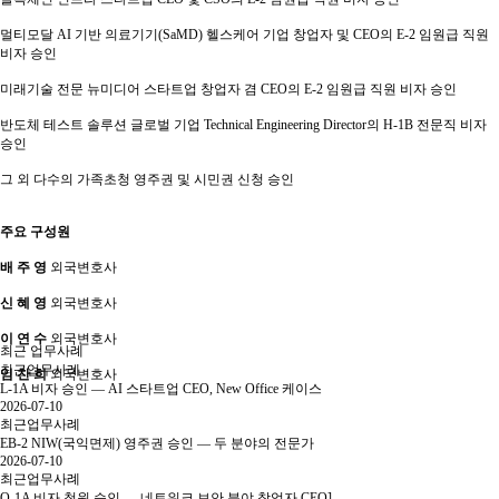
멀티모달 AI 기반 의료기기(SaMD) 헬스케어 기업 창업자 및 CEO의 E-2 임원급 직원
비자 승인
미래기술 전문 뉴미디어 스타트업 창업자 겸 CEO의 E-2 임원급 직원 비자 승인
반도체 테스트 솔루션 글로벌 기업 Technical Engineering Director의 H-1B 전문직 비자
승인
그 외 다수의 가족초청 영주권 및 시민권 신청 승인
주요 구성원
배 주 영
외국변호사
신 혜 영
외국변호사
이 연 수
외국변호사
최근 업무사례
최근업무사례
임 찬 희
외국변호사
L-1A 비자 승인 — AI 스타트업 CEO, New Office 케이스
2026-07-10
최근업무사례
EB-2 NIW(국익면제) 영주권 승인 — 두 분야의 전문가
2026-07-10
최근업무사례
O-1A 비자 청원 승인 — 네트워크 보안 분야 창업자 CEO]