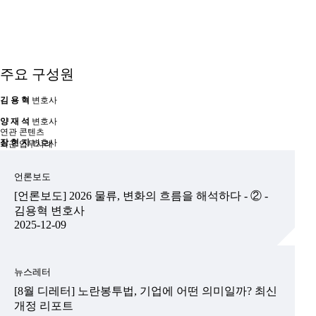
분쟁절차 진행
국내 유통사와 해외 대형 유통사 간의 Distribution Agreement 검토 및 관련 분쟁절차 진
행
배달대행업의 중대재해법상 책임을 최소화할 수 있는 계약 구조 검토
주요 구성원
자율주행 스타트업 투자를 위한 법률실사 및 계약 자문
김 용 혁
변호사
양 재 석
변호사
연관 콘텐츠
장 현 지
변호사
최근 업무사례
언론보도
[언론보도] 2026 물류, 변화의 흐름을 해석하다 - ② -
김용혁 변호사
2025-12-09
뉴스레터
[8월 디레터] 노란봉투법, 기업에 어떤 의미일까? 최신
개정 리포트