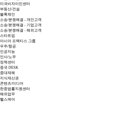
미국비자이민센터
부동산/건설
블록체인
소송/분쟁해결 - 개인고객
소송/분쟁해결 - 기업고객
소송/분쟁해결 - 해외고객
스타트업
아시아 프랙티스 그룹
우주/항공
인공지능
인사/노무
정책센터
중국 DESK
중대재해
지식재산권
콘텐츠/미디어
한중법률지원센터
해외업무
헬스케어
전
체
리
스
트
이
동