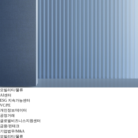
모빌리티/물류
AI센터
ESG 지속가능센터
VC/PE
개인정보/데이터
공정거래
글로벌비즈니스지원센터
금융/핀테크
기업법무/M&A
모빌리티/물류