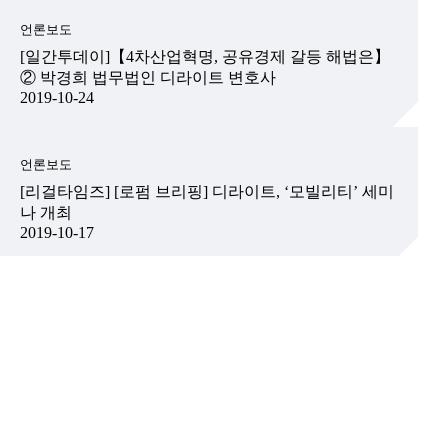
언론보도
[일간투데이]【4차산업혁명, 공유경제 갈등 해법은】
② 박경희 법무법인 디라이트 변호사
2019-10-24
언론보도
[리걸타임즈] [로펌 브리핑] 디라이트, ‘모빌리티’ 세미
나 개최
2019-10-17
최근업무사례
화물자동차 운송사업권 및 화물자동차량 양수도 계약
서 검토
2025-12-24
최근업무사례