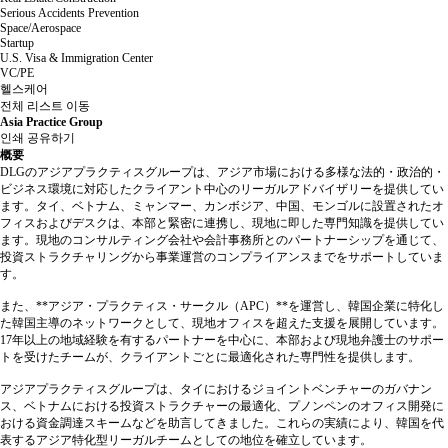
Serious Accidents Prevention
Space/Aerospace
Startup
U.S. Visa & Immigration Center
VC/PE
헬스케어
전체 리스트 이동
Asia Practice Group
인쇄
공유하기
概要
DLGのアジアプラクティスグループは、アジア市場における多様な法的・政治的・
ビジネス環境に対応したクライアント中心のリーガルアドバイザリーを提供してい
ます。タイ、ベトナム、ミャンマー、カンボジア、中国、モンゴルに設置されたオ
フィスおよびデスクは、本部と緊密に連携し、現地に即した専門知識を提供してい
ます。現地のコンサルティング会社や会計事務所とのパートナーシップを通じて、
投資ストラクチャリングから事業運営のコンプライアンスまでをサポートしていま
す。
また、**アジア・プラクティス・サークル（APC）**を運営し、韓国企業に特化し
た韓国主導のネットワークとして、現地オフィスを超えた支援を展開しています。
17年以上の地域経験を有するパートナーを中心に、本部および現地弁護士のサポー
トを受けたチームが、クライアントごとに最適化された専門性を提供します。
アジアプラクティスグループは、タイにおけるジョイントベンチャーのガバナン
ス、ベトナムにおける投資ストラクチャーの最適化、プノンペンのオフィス開発に
おける資金調達スキームなどを助言してきました。これらの実績により、韓国を代
表するアジア特化型リーガルチームとしての地位を確立しています。