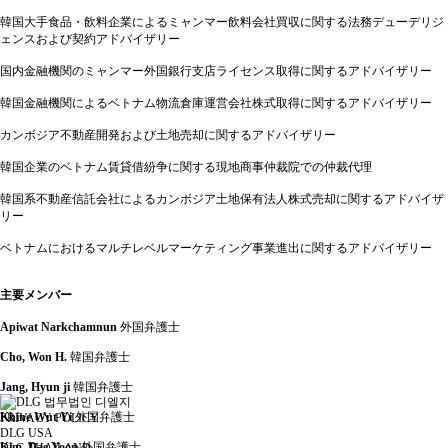
韓国大手食品・飲料企業によるミャンマー飲料会社買収に関する法務デューデリジ
ェンスおよび契約アドバイザリー
国内金融機関のミャンマー外国銀行支店ライセンス取得に関するアドバイザリー
韓国金融機関によるベトナム物流倉庫運営会社株式取得に関するアドバイザリー
カンボジア不動産開発および土地売却に関するアドバイザリー
韓国企業のベトナム賃貸借紛争に関する現地商事仲裁院での仲裁代理
韓国系不動産信託会社によるカンボジア土地保有法人株式売却に関するアドバイザ
リー
ベトナムにおけるマルチレベルマーケティング事業進出に関するアドバイザリー
主要メンバー
Apiwat Narkchamnun
外国弁護士
Cho, Won H.
韓国弁護士
Jang, Hyun ji
韓国弁護士
Khine Wut Yi
外国弁護士
PRIVACY POLICY
DLG USA
Kim, Dae Yoon
外国弁護士