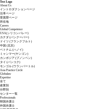
Test Logo
About Us
イントロダクションページ
沿革ページ
受賞歴ページ
所在地
Careers
Global Competence
USA(シリコンバレー)
カナダ (バンクーバー)
ドイツ (フランクフルト)
中国 (北京)
ベトナム (ハノイ)
ミャンマー(ヤンゴン)
カンボジア (プノンペン)
タイ (バンコク)
モンゴル (ウランバートル)
Asia Practice Circle
Globalaw
Expertise
全て
産業別
分野別
センター一覧
Professionals
韓国弁護士
外国弁護士