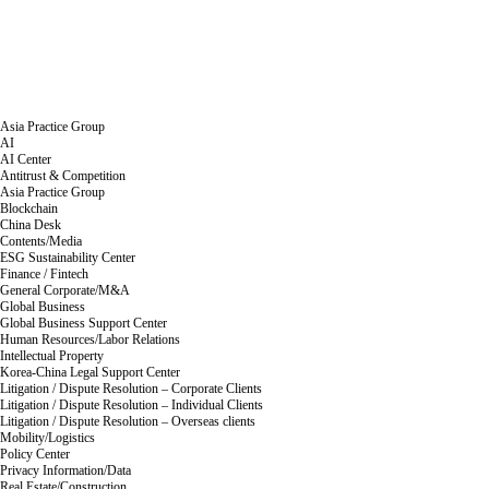
Asia Practice Group
AI
AI Center
Antitrust & Competition
Asia Practice Group
Blockchain
China Desk
Contents/Media
ESG Sustainability Center
Finance / Fintech
General Corporate/M&A
Global Business
Global Business Support Center
Human Resources/Labor Relations
Intellectual Property
Korea-China Legal Support Center
Litigation / Dispute Resolution – Corporate Clients
Litigation / Dispute Resolution – Individual Clients
Litigation / Dispute Resolution – Overseas clients
Mobility/Logistics
Policy Center
Privacy Information/Data
Real Estate/Construction