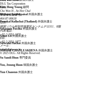
DLG THAILAND
DLG Tax Corporation
Kim, Hong Young
顧問
CEO :
Cho Won H., An Hee Chul
Kittinun Jarukitpaisal
外国弁護士
事業者登録番号 :
464-87-00618
Peerakal Kullachai (Thailand)
外国弁護士
住所 :
韓国ソウル特別市瑞草区カンナムデロ311、8階
Sebastian Pawlita
外国弁護士
代表電話 :
+82-2-2051-1870
Seinn Lei
外国弁護士
FAX :
+82-2-2051-1877
Siriwalai Piachat
外国弁護士
メール :
info@dlglaw.co.kr
SOPHAT CHANLEAKHENA
外国弁護士
© 2025 DLG. All Rights Reserved.
Su Sandi Htun
専門委員
Yoo, Jeoung Hoon
韓国弁護士
Yun Chaneun
外国弁護士