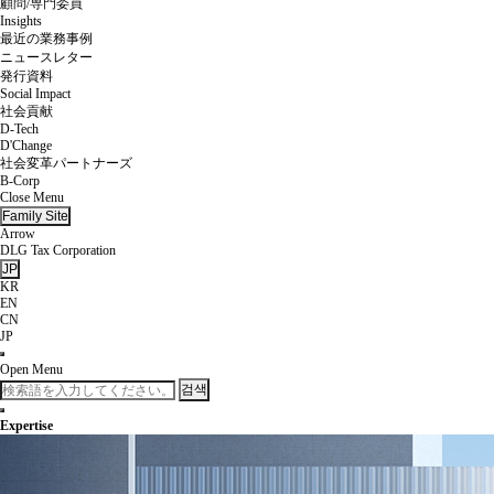
顧問/専門委員
Insights
最近の業務事例
ニュースレター
発行資料
Social Impact
社会貢献
D-Tech
D'Change
社会変革パートナーズ
B-Corp
Close Menu
Family Site
Arrow
DLG Tax Corporation
JP
KR
EN
CN
JP
Open Menu
검색
Expertise