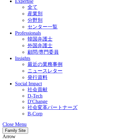
Expertise
全て
産業別
分野別
センター一覧
Professionals
韓国弁護士
外国弁護士
顧問/専門委員
Insights
最近の業務事例
ニュースレター
発行資料
Social Impact
社会貢献
D-Tech
D'Change
社会変革パートナーズ
B-Corp
Close Menu
Family Site
Arrow