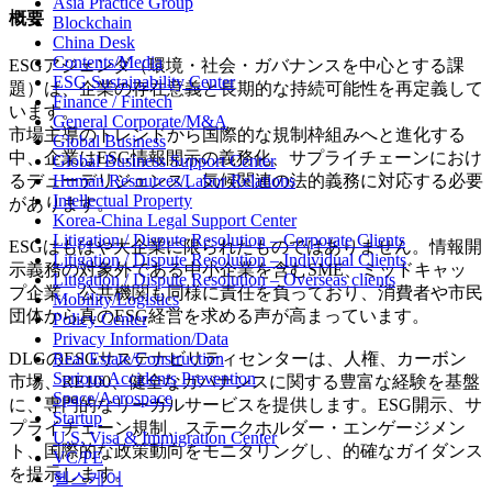
Asia Practice Group
概要
Blockchain
China Desk
Contents/Media
ESGアジェンダ（環境・社会・ガバナンスを中心とする課
ESG Sustainability Center
題）は、企業の存在意義と長期的な持続可能性を再定義して
Finance / Fintech
います。
General Corporate/M&A
市場主導のトレンドから国際的な規制枠組みへと進化する
Global Business
中、企業はESG情報開示の義務化、サプライチェーンにおけ
Global Business Support Center
るデューデリジェンス、気候関連の法的義務に対応する必要
Human Resources/Labor Relations
Intellectual Property
があります。
Korea-China Legal Support Center
Litigation / Dispute Resolution – Corporate Clients
ESGはもはや大企業に限られたものではありません。情報開
Litigation / Dispute Resolution – Individual Clients
示義務の対象外である中小企業を含むSME、ミッドキャッ
Litigation / Dispute Resolution – Overseas clients
プ企業、公共機関も同様に責任を負っており、消費者や市民
Mobility/Logistics
団体から真のESG経営を求める声が高まっています。
Policy Center
Privacy Information/Data
DLGのESGサステナビリティセンターは、人権、カーボン
Real Estate/Construction
Serious Accidents Prevention
市場、RE100、健全なガバナンスに関する豊富な経験を基盤
Space/Aerospace
に、専門的なリーガルサービスを提供します。ESG開示、サ
Startup
プライチェーン規制、ステークホルダー・エンゲージメン
U.S. Visa & Immigration Center
ト、国際的な政策動向をモニタリングし、的確なガイダンス
VC/PE
を提示します。
헬스케어