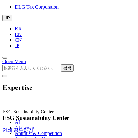
DLG Tax Corporation
JP
KR
EN
CN
JP
Open Menu
검색
Expertise
ESG Sustainability Center
ESG Sustainability Center
AI
AI Center
인쇄
공유하기
Antitrust & Competition