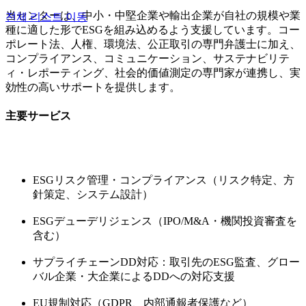
当センターは、中小・中堅企業や輸出企業が自社の規模や業
전체 리스트 이동
種に適した形でESGを組み込めるよう支援しています。コー
ポレート法、人権、環境法、公正取引の専門弁護士に加え、
コンプライアンス、コミュニケーション、サステナビリテ
ィ・レポーティング、社会的価値測定の専門家が連携し、実
効性の高いサポートを提供します。
主要サービス
ESGリスク管理・コンプライアンス（リスク特定、方
針策定、システム設計）
ESGデューデリジェンス（IPO/M&A・機関投資審査を
含む）
サプライチェーンDD対応：取引先のESG監査、グロー
バル企業・大企業によるDDへの対応支援
EU規制対応（GDPR、内部通報者保護など）