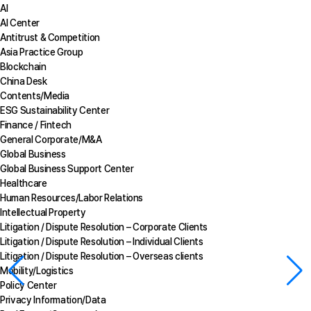
AI
AI Center
Antitrust & Competition
Asia Practice Group
Blockchain
China Desk
Contents/Media
ESG Sustainability Center
Finance / Fintech
General Corporate/M&A
Global Business
Global Business Support Center
Healthcare
Human Resources/Labor Relations
Intellectual Property
Litigation / Dispute Resolution – Corporate Clients
Litigation / Dispute Resolution – Individual Clients
Litigation / Dispute Resolution – Overseas clients
Mobility/Logistics
Policy Center
Privacy Information/Data