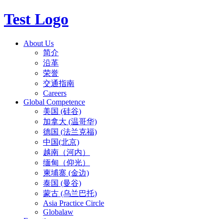
Test Logo
About Us
简介
沿革
荣誉
交通指南
Careers
Global Competence
美国 (硅谷)
加拿大 (温哥华)
德国 (法兰克福)
中国(北京)
越南（河内）
缅甸（仰光）
柬埔寨 (金边)
泰国 (曼谷)
蒙古 (乌兰巴托)
Asia Practice Circle
Globalaw