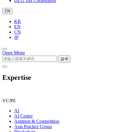
DLG Tax Corporation
CN
KR
EN
CN
JP
Open Menu
검색
Expertise
VC/PE
AI
AI Center
Antitrust & Competition
Asia Practice Group
Blockchain