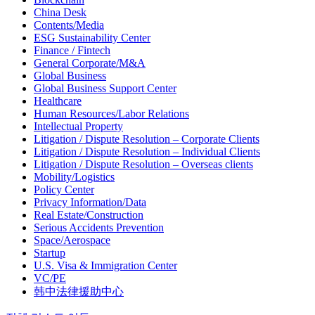
China Desk
Contents/Media
ESG Sustainability Center
Finance / Fintech
General Corporate/M&A
Global Business
Global Business Support Center
Healthcare
Human Resources/Labor Relations
Intellectual Property
Litigation / Dispute Resolution – Corporate Clients
Litigation / Dispute Resolution – Individual Clients
Litigation / Dispute Resolution – Overseas clients
Mobility/Logistics
Policy Center
Privacy Information/Data
Real Estate/Construction
Serious Accidents Prevention
Space/Aerospace
Startup
U.S. Visa & Immigration Center
VC/PE
韩中法律援助中心