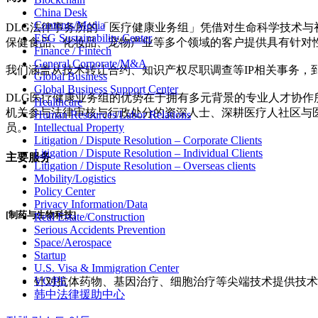
China Desk
Contents/Media
DLG法律事务所的「医疗健康业务组」凭借对生命科学技术
ESG Sustainability Center
保健食品、化妆品、宠物产业等多个领域的客户提供具有针对
Finance / Fintech
General Corporate/M&A
我们涵盖从技术转让合约、知识产权尽职调查等IP相关事务
Global Business
Global Business Support Center
DLG医疗健康业务组的优势在于拥有多元背景的专业人才协作
Healthcare
机关参与法律审核与行政处分的资深人士、深耕医疗人社区与
Human Resources/Labor Relations
员。
Intellectual Property
Litigation / Dispute Resolution – Corporate Clients
Litigation / Dispute Resolution – Individual Clients
主要服务
Litigation / Dispute Resolution – Overseas clients
Mobility/Logistics
Policy Center
Privacy Information/Data
[制药与生物科技]
Real Estate/Construction
Serious Accidents Prevention
Space/Aerospace
Startup
U.S. Visa & Immigration Center
VC/PE
针对抗体药物、基因治疗、细胞治疗等尖端技术提供技术
韩中法律援助中心