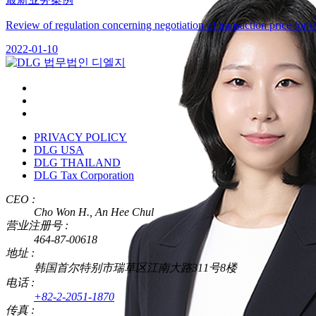
Review of regulation concerning negotiation of transaction price for 
2022-01-10
PRIVACY POLICY
DLG USA
DLG THAILAND
DLG Tax Corporation
CEO :
Cho Won H., An Hee Chul
营业注册号 :
464-87-00618
地址 :
韩国首尔特别市瑞草区江南大路311号8楼
电话 :
+82-2-2051-1870
传真 :