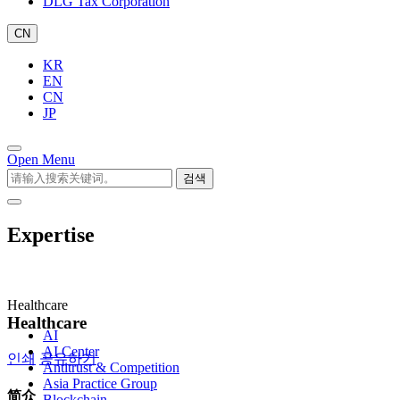
DLG Tax Corporation
CN
KR
EN
CN
JP
Open Menu
검색
Expertise
Healthcare
Healthcare
AI
AI Center
인쇄
공유하기
Antitrust & Competition
Asia Practice Group
简介
Blockchain