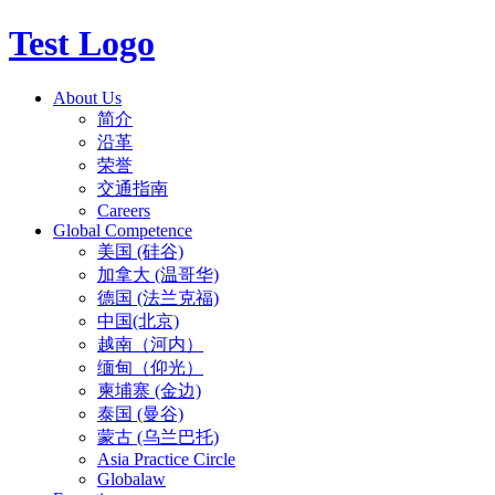
Test Logo
About Us
简介
沿革
荣誉
交通指南
Careers
Global Competence
美国 (硅谷)
加拿大 (温哥华)
德国 (法兰克福)
中国(北京)
越南（河内）
缅甸（仰光）
柬埔寨 (金边)
泰国 (曼谷)
蒙古 (乌兰巴托)
Asia Practice Circle
Globalaw