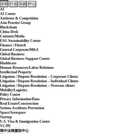
全部
行业
实践
中心
AI
AI Center
Antitrust & Competition
Asia Practice Group
Blockchain
China Desk
Contents/Media
ESG Sustainability Center
Finance / Fintech
General Corporate/M&A
Global Business
Global Business Support Center
Healthcare
Human Resources/Labor Relations
Intellectual Property
Litigation / Dispute Resolution – Corporate Clients
Litigation / Dispute Resolution – Individual Clients
Litigation / Dispute Resolution – Overseas clients
Mobility/Logistics
Policy Center
Privacy Information/Data
Real Estate/Construction
Serious Accidents Prevention
Space/Aerospace
Startup
U.S. Visa & Immigration Center
VC/PE
韩中法律援助中心