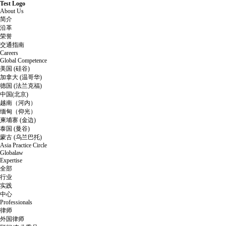
Test Logo
About Us
简介
沿革
荣誉
交通指南
Careers
Global Competence
美国 (硅谷)
加拿大 (温哥华)
德国 (法兰克福)
中国(北京)
越南（河内）
缅甸（仰光）
柬埔寨 (金边)
泰国 (曼谷)
蒙古 (乌兰巴托)
Asia Practice Circle
Globalaw
Expertise
全部
行业
实践
中心
Professionals
律师
外国律师