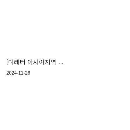
[디레터 아시아지역 리걸 업데이트] 태국 증권위-펀드의 디지털 자산 투자 허용 규정 개정 초안 공표
2024-11-26