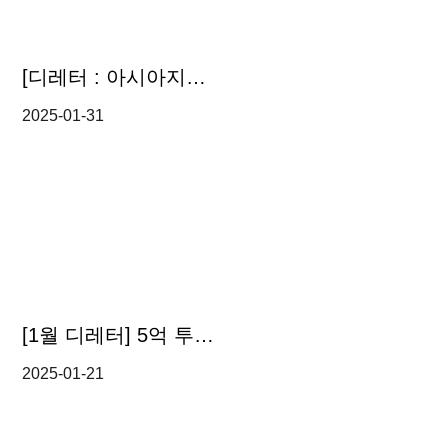
[디레터 : 아시아지역 리걸 업데이트] 태국, 글로벌 최저한세 도입 긴급명령령 공포 및 시사점
2025-01-31
[1월 디레터] 5억 투자의 함정?! 창업자의 전 재산까지 삼킨 ‘독소조항’
2025-01-21