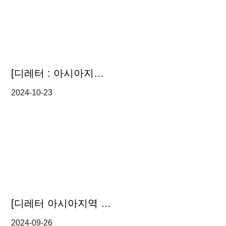
[디레터 : 아시아지역 리걸 업데이트] 태국 가짜제품 유통에 대한 소비자 보호관련 시행 법령 안내 외
2024-10-23
[디레터 아시아지역 리걸 업데이트] 태국 새로운 카지노 규제와 외국인 투자 유치 전략 외
2024-09-26