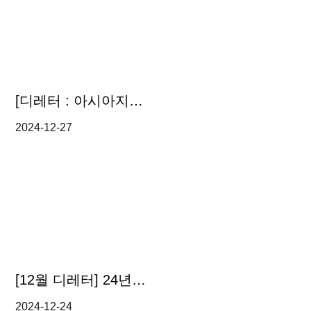
[디레터 : 아시아지역 리걸 업데이트] 아시아 중심 글로벌 법률 플랫폼 ‘DLG Asia Practice Circle(APC)’ 출범
2024-12-27
[12월 디레터] 24년을 마무리하는 디엘지 10대 뉴스!
2024-12-24