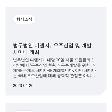
데 기여해왔습니다. 디엘지는 올해 3개 단체를
선정하고, 사업기간 동안 선정단체에 500만원
~1000만원의 예산을 지원할 예정입니다. 더불어
공익인권단체 사업에 필요한 네트워크 구축과 법
행사소식
인 소속 변호사들이 직접 법률안 초안을 작성해
주는 법률 자문도 제공합니다. 많은 분들의 참여
기다리고 있겠습니다.
법무법인 디엘지, ‘우주산업 및 개발’
세미나 개최
법무법인 디엘지가 내달 10일 서울 드림플러스
강남에서 ‘우주산업 현황과 우주개발을 위한 과
제’를 주제로 세미나를 개최합니다. 이번 세미나
는 국내 우주산업에 대해 공학적 관점뿐 아니라
정책, 투자, 미디어, 법률 등 다양한 관점에서 살
2023-04-26
펴보고 우주산업에 대한 대중적 인식을 넓히기
위해 기획했습니다. 발표 주제로는 △성장하는
우주경제와 주요국 동향(박시수 스페이스뉴스 아
시아특파원 겸 스페이스레이더 대표) △한국 우
주산업을 둘러싼 환경 변화와 투자기회(서병수