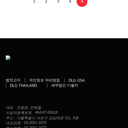
법률자문과 해당 분야의 기업법무 및 기술 M&A
1
2
3
4
5
업무를 담당할 계획입니다.
법적고지
개인정보 처리방침
DLG USA
세무법인 디엘지
DLG THAILAND
대표 :
조원희, 안희철
464-87-00618
사업자등록번호 :
주소 :
서울특별시 서초구 강남대로 311, 8층
02-2051-1870
대표번호 :
02-2051-1877