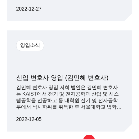
사는 포항공대 물리학과, 서울대 법학전문대학원
2022-12-27
졸업 후 로펌에서 스타트업 자문과 기업및 금융
자문, 부동산 자문, 민·형사송무 등의 영역에서 업
무 경험을 쌓았는데요. 한국엔젤투자협회와 한
국액셀러레이터협회, 창업진흥원, 한국특허정보
원, 국가과학기술인력개발원, 청년창업꿈터 등을
비롯해, 다양한 스타트업 유관기관의 자문 및 강
영입소식
의 등을 진행하고 있습니다. 또 스타트업 법률자
문단의 단장으로서 스타트업 생태계의 발전을 위
해서 노력하고 있습니다.보도기사
신입 변호사 영입 (김민혜 변호사)
김민혜 변호사 영입 저희 법인은 김민혜 변호사
는 KAIST에서 전기 및 전자공학과 산업 및 시스
템공학을 전공하고 동 대학원 전기 및 전자공학
부에서 석사학위를 취득한 후 서울대학교 법학전
문대학원을 졸업한 김민혜 변호사를 영입했습니
2022-12-05
다. 김민혜 변호사는 저희 법인에서 블록체인, 인
공지능, 마이데이터 등 이른바 4차 산업혁명군에
속하는 다양한 신사업 분야의 스타트업에 대한