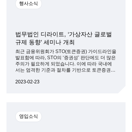
전 미래에셋증권 애널리스트) △우리나라 국가우
행사소식
주개발계획과 우주경제(안형준 과학기술정책연
구원 연구위원) △우주산업에 대한 국내와 해외
주요국 규제 현황(양재석 법무법인 디엘지 변호
사) 등 우주산업과 관련된 내용이 다뤄집니다. 무
료로 진행되는 이번 세미나는 아래 이벤터스를
법무법인 디라이트, ‘가상자산 글로벌
통해 신청할 수 있으니 많은 참여 부탁드립니다.
규제 동향’ 세미나 개최
우주산업 현황과 우주개발을 위한 과제 - 이벤터
스
최근 금융위원회가 STO(토큰증권) 가이드라인을
발표함에 따라, STO의 ‘증권성’ 판단에도 더 많은
주의가 필요하게 되었습니다. 이에 따라 국내에
서는 엄격한 기준과 절차를 기반으로 토큰증권
사업이 진행될 수밖에 없기 때문에 국내 사업자
2023-02-23
들의 해외 가상자산 사업 가능성 모색이 필요한
상황입니다. 디라이트는 가상자산 사업의 주된
대상지로 활용됐던 싱가포르 및 홍콩의 규제 동
향은 물론, 두바이와 아부다비 등 아랍에미레이
트의 규제 동향에 대해서도 살펴볼 예정입니다.
많은 참가 부탁 드립니다. - 일시: 2023년 3월 7일
영입소식
오후 2시 – 4시 - 참가신청: https://event-
us.kr/dlight/event/57901 진행 및 질의응답: 조원
희 (법무법인 디라이트 대표변호사) 순차통역: 강