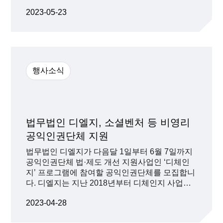
코리아 데스크 파트너로 근무하며 국내외 기업들
2023-05-23
을 자문해왔습니다. 특히 2017년부터는 유럽 스
타트업 자문 사무소 TNBT 를 설립하여 한국 스타
트업의 유럽 진출을 지원하고 있으며, 독일 스타
트업, 한국 모기업 그리고 한국 투자자에게 다양
한 시각의 자문을 제공하고 있습니다. 조익제 외
국변호사는 지재권, 기술 분쟁, 세법 및 부동산 거
행사소식
래 분야, 그리고 유럽개인정보보호법 (GDPR)에
관하여 폭넓은 경험을 보유하고 있습니다. 한국
의 핀테크, 인슈어테크, 헬스케어 스타트업을 자
문하였으며, 국내외 자산가 (HNWI)를 위한 패밀
리 오피스 및 유럽 가족 재단 설립과 운영을 자문
법무법인 디엘지, 소셜벤처 등 비영리
하고 있습니다. 그 이외에도 데이터 보호법, 세법,
공익인권단체 지원
은행법 및 보험법, 축구 선수 유럽 진출 관련 자문
을 담당하고 있습니다.
법무법인 디엘지가 다음달 1일부터 6월 7일까지
공익인권단체 법·제도 개선 지원사업인 ‘디체인
지’ 프로그램에 참여할 공익인권단체를 모집합니
다. 디엘지는 지난 2018년부터 디체인지 사업을
진행하고 있습니다. 이를 통해 공익인권 관련 단
2023-04-28
체에 예산 및 법률 자문, 네트워크 구축 등 전반적
인 지원을 통해 해당 분야의 법·제도가 개선되는