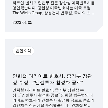
타트업·벤처 기업법무 전문 강한성 미국변호사를
영입했습니다. 강한성 미국변호사는 미국 로펌
The Wicks Group, 삼성전자 법무팀, 국내외 스타
트업/벤처의 법무책임자로서 기업들이 당면한 법
2023-01-05
무적 risk에 대한 효율적 해결책을 제공해 왔습니
다. 이러한 경험을 바탕으로 한국 스타트업들의
글로벌 시장 진출 및 해외 기업들과의 협력을 밀
착 지원하며, inbound/outbound 투자에 필요한
compliance 계약을 자문할 예정입니다. 또한 전
략적 파트너쉽 구축을 위한 협력, JV 설립, 영업/
법인소식
기술 라이센싱 및 M&A를 초기부터 고객과 함께
고민하고 최선의 전략을 수립할 계획입니다.
안희철 디라이트 변호사, 중기부 장관
상 수상…”엔젤투자 활성화 공로”
안희철 디라이트 변호사, 중기부 장관상 수
상…"엔젤투자 활성화 공로" 안희철 법무법인 디
라이트 변호사가 엔젤투자 활성화 공로로 중소기
업벤처부 장관상을 수상했습니다. 안희철 변호