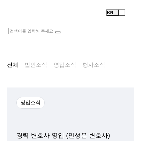
Firm News
Open
Test
KR
Menu
Logo
전체
법인소식
영입소식
행사소식
검
색
영입소식
경력 변호사 영입 (안성은 변호사)