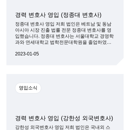
한성(법무법인 디라이트 파트너변호사, 미국변호
사) [세미나 세션] Session 01- 홍콩의 가상자산
경력 변호사 영입 (정종대 변호사)
에 대한 규제 동향 Jay Lee – Partner, K&L
정종대 변호사 영입 저희 법인은 베트남 및 동남
Gates(Hong Kong Office) Session 02 – UAE(두
아시아 시장 진출 법률 전문 정종대 변호사를 영
바이 및 아부다비)의 가상자산에 대한 규제 동향
Kokila Alagh – Managing Partner, KARM Legal
입했습니다. 정종대 변호사는 서울대학교 경영학
Consultants Session 03 – 싱가포르의 가상자산
과와 연세대학교 법학전문대학원을 졸업하였고,
에 대한 규제 동향 Tammy Ahn – Co-founder,
오랜 기간 대형 로펌의 베트남 사무소에 근무하
Lodestart & 고문, 법무법인 디라이트 ※ 본 세미
2023-01-05
며 베트남 및 동남아시아와 관련한 M&A, 금융, 부
나는 법무법인 디라이트 유튜브 채널을 통해 실
동산, 직접 투자 자문 등의 한국 기업의 베트남 및
시간 중계 예정입니다.
동남아시아 시장 진출을 위한 다양한 업무 수행
해 온 베트남 및 동남아시아 전문가입니다. 정종
대 변호사는 현재 저희 법인의 동남아시아 업무
를 총괄하며 그간의 다양한 경험과 노하우를 바
영입소식
탕으로 고객의 니즈, 현지 법령, 현지 사정을 고려
하여 실질적으로 고객의 베트남 및 동남아시아
사업에 도움이 되는 법률 자문과 고객 상황에 최
적화된 솔루션을 제공할 예정입니다.
경력 변호사 영입 (강한성 외국변호사)
강한성 외국변호사 영입 저희 법인은 국내외 스