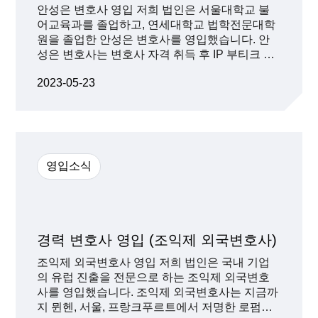
안성은 변호사 영입 저희 법인은 서울대학교 불
어교육과를 졸업하고, 연세대학교 법학전문대학
원을 졸업한 안성은 변호사를 영입했습니다. 안
성은 변호사는 변호사 자격 취득 후 IP 부티크 로
펌에 소속되어 상표 관련 특허청 처분 대응, 특허
2023-05-23
심판원 심판 사건 대리, 도메인 분쟁 사건 대리,
지적재산권 침해자에 대한 형사고소 등 지적재산
권 관련 업무에 관한 풍부한 경험이 있으며 행정
규제, 라이센스 계약 등에 대한 기업 자문 업무 경
험도 다수 있습니다.
영입소식
경력 변호사 영입 (조익제 외국변호사)
조익제 외국변호사 영입 저희 법인은 국내 기업
의 유럽 진출을 전문으로 하는 조익제 외국변호
사를 영입했습니다. 조익제 외국변호사는 지금까
지 뮌헨, 서울, 프랑크푸르트에서 저명한 로펌의