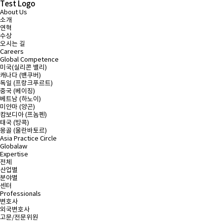
Test Logo
About Us
소개
연혁
수상
오시는 길
Careers
Global Competence
미국(실리콘 밸리)
캐나다 (밴쿠버)
독일 (프랑크푸르트)
중국 (베이징)
베트남 (하노이)
미얀마 (양곤)
캄보디아 (프놈펜)
태국 (방콕)
몽골 (울란바토르)
Asia Practice Circle
Globalaw
Expertise
전체
산업별
분야별
센터
Professionals
변호사
외국변호사
고문/전문위원