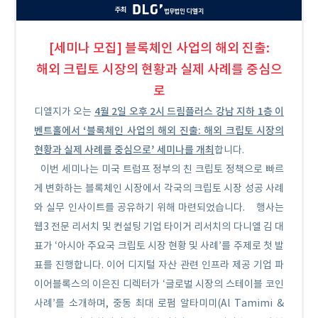
[세
미나 모집]
블록체인 사업의 해외 진출:
해외 크립토 시장의 현황과 실제 사례를 중심으
로
4
월
2
일 오후
2
시 드림플러스 강남 지하
1
층 이
디엘지가 오는
벤트홀에서
‘
블록체인 사업의 해외 진출
:
해외 크립토 시장의
현황과 실제 사례를 중심으로
’
세미나를 개최
합니다.
이번 세미나는 미국 트럼프 정부의 친 크립토 정책으로 빠르
게 변화하는 블록체인 시장에서 각국의 크립토 시장 성공 사례
와 실무 인사이트를 공유하기 위해 마련되었습니다.
행사는
웹3 전문 리서치 및 컨설팅 기업 타이거 리서치의 다니엘 김 대
표가 ‘아시아 주요국 크립토 시장 현황 및 사례’를 주제로 첫 발
표를 진행합니다. 이어 디지털 자산 관련 인프라 제공 기업 파
이어블록스의 이은진 디렉터가 ‘글로벌 시장의 스테이블 코인
사례’를 소개하며, 중동 최대 로펌 알타미미(Al Tamimi &