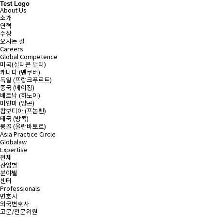
Test Logo
About Us
소개
연혁
수상
오시는 길
Careers
Global Competence
미국(실리콘 밸리)
캐나다 (밴쿠버)
독일 (프랑크푸르트)
중국 (베이징)
베트남 (하노이)
미얀마 (양곤)
캄보디아 (프놈펜)
태국 (방콕)
몽골 (울란바토르)
Asia Practice Circle
Globalaw
Expertise
전체
산업별
분야별
센터
Professionals
변호사
외국변호사
고문/전문위원