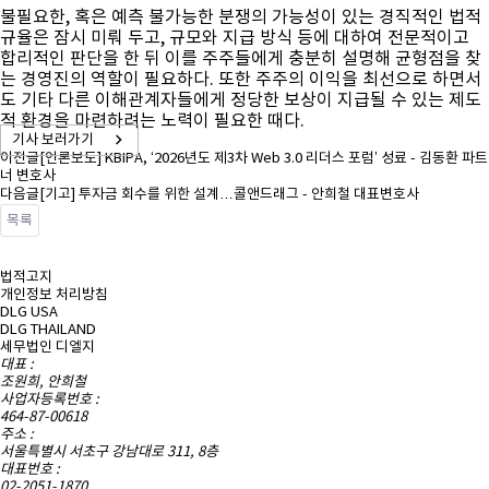
불필요한, 혹은 예측 불가능한 분쟁의 가능성이 있는 경직적인 법적
규율은 잠시 미뤄 두고, 규모와 지급 방식 등에 대하여 전문적이고
합리적인 판단을 한 뒤 이를 주주들에게 충분히 설명해 균형점을 찾
는 경영진의 역할이 필요하다. 또한 주주의 이익을 최선으로 하면서
도 기타 다른 이해관계자들에게 정당한 보상이 지급될 수 있는 제도
적 환경을 마련하려는 노력이 필요한 때다.
기사 보러가기
이전글
[언론보도] KBIPA, ‘2026년도 제3차 Web 3.0 리더스 포럼’ 성료 - 김동환 파트
너 변호사
다음글
[기고] 투자금 회수를 위한 설계…콜앤드래그 - 안희철 대표변호사
목록
법적고지
개인정보 처리방침
DLG USA
DLG THAILAND
세무법인 디엘지
대표 :
조원희, 안희철
사업자등록번호 :
464-87-00618
주소 :
서울특별시 서초구 강남대로 311, 8층
대표번호 :
02-2051-1870