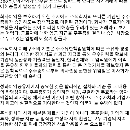
388조). 이사회가 보수를 스스로 정하도록 한다면 자기거래에 따른
이해충돌이 발생할 수 있기 때문이다.
회사이익을 보호하기 위한 취지에서 주식회사의 또다른 기관인 주주
총회가 승인하도록 정책적으로 마련된 규정이다. 회사가 근로자에게
보상을 지급하는 것이 이러한 이해충돌 우려가 있는 거래라고 보기
는 어렵다. 근로자에 대한 임금 지급을 주주총회 결의나 승인 사항으
로 두고 있는 입법례도 찾기 힘들다.
주식회사 지배구조의 기본은 주주유한책임원칙에 따른 소유와 경영
의 분리다. 이러한 점에서도 성과급 지급을 통해 우수인력을 확보해
기업의 생산성과 기술력을 높일지, 협력업체와 그 임직원에게 이익
을 공유해 향후 이들과의 협력을 통한 더 큰 기업가치를 확보할지 등
은 원칙적으로 주주총회로부터 의사결정 권한을 위임받은 이사회가
판단할 영역에 속한다.
성과이익공유제에서 중요한 것은 합리적인 절차와 기준 등 그 내용
의 타당성이다. 주주총회가 승인하면 시행, 부결하면 무효라는 양자
택일의 의사결정 체계라면 이것이 어떤 방식으로 주주가치와 기업가
치 제고에 실질적으로 기여한다는 것인지 의문이 들 수밖에 없다.
주식회사의 성과 배분은 제로섬 게임이 아니다. 주주환원, 기업의 재
투자, 성과급 지급 등 임직원 보상과 사회 환원은 모두 기업의 지속
가능한 성장을 위해 긍정적인 상호작용을 하는 요소들이다.