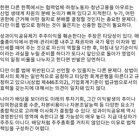
한편 다른 한쪽에서는 협력업체·하청노동자·청년고용을 아우르는
산업 생태계 차원의 분배 논의가 빠져 있다고 지적한다. 누가, 어떤
권한에 근거해 어떤 절차로 분배를 결정할 것인지는 중요한 문제다.
다만 이를 법으로 정하는 것이 옳은지는 신중한 접근이 필요하다.
성과이익공유제가 주주이익을 훼손한다는 주장은 타당성이 있다. 매
출총이익에서 판매·관리비를 내주고 채권자와 국가 몫인 이자와 법
인세를 떼어 주는 것으로 자신의 역할을 다한 후, 마침내 당기순이익
이라는 과실을 누릴 준비를 하다가 또다시 앞단으로 돌아가 영업이
익의 일정 비율을 나누자고 한다면 반발은 당연하다.
다만 이를 법에 위반된다고 선언할 수 있을지는 다른 문제다. 상법이
회사의 회계는 일반적으로 공정하고 타당한 회계관행을 따른다고 규
정하고 있으나(상법 제446조의2), 기업회계기준이 법규범으로서의
효력을 갖는지에 대해서는 의견이 일치돼 있지 않다.
나아가 배당을 보더라도 미래의 투자기회, 그간 이익발생의 추이나
잉여현금흐름 수준, 자본비용이나 자본조달능력 등 다양한 요소가
종합적으로 고려해 이사회가 결정할 수 있다. 성과이익공유제 역시
경영판단의 영역에 속한다고 볼 가능성이 매우 높다. 지급 대상자가
주주도 아니다. 배당처럼 주주총회를 거치지 않았다는 이유로 법적
책임을 구성하긴 어렵다.