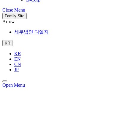
Close Menu
Family Site
Arrow
세무법인 디엘지
KR
KR
EN
CN
JP
Open Menu