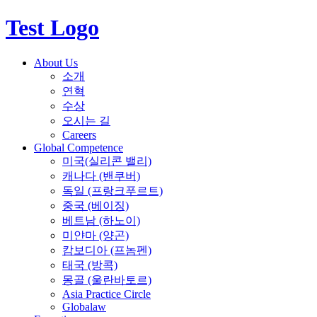
Test Logo
About Us
소개
연혁
수상
오시는 길
Careers
Global Competence
미국(실리콘 밸리)
캐나다 (밴쿠버)
독일 (프랑크푸르트)
중국 (베이징)
베트남 (하노이)
미얀마 (양곤)
캄보디아 (프놈펜)
태국 (방콕)
몽골 (울란바토르)
Asia Practice Circle
Globalaw