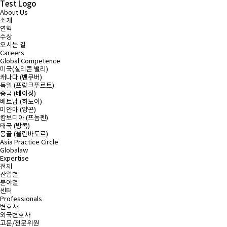
Test Logo
About Us
소개
연혁
수상
오시는 길
Careers
Global Competence
미국(실리콘 밸리)
캐나다 (밴쿠버)
독일 (프랑크푸르트)
중국 (베이징)
베트남 (하노이)
미얀마 (양곤)
캄보디아 (프놈펜)
태국 (방콕)
몽골 (울란바토르)
Asia Practice Circle
Globalaw
Expertise
전체
산업별
분야별
센터
Professionals
변호사
외국변호사
고문/전문위원