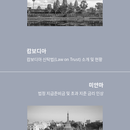
캄보디아
캄보디아 신탁법(Law on Trust) 소개 및 현황
미얀마
법정 지급준비금 및 초과 지준 금리 인상