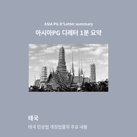
ASIA PG D'Letter
summary
아시아PG 디레터 1분 요약
태국
태국 민상법 개정법률의 주요 내용