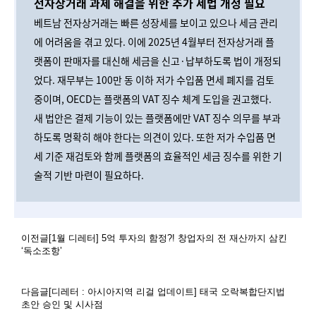
전자상거래
과제
해결을
위한
추가
세법
개정
필요
베트남 전자상거래는 빠른 성장세를 보이고 있으나 세금 관리
에 어려움을 겪고 있다. 이에 2025년 4월부터 전자상거래 플
랫폼이 판매자를 대신해 세금을 신고·납부하도록 법이 개정되
었다. 재무부는 100만 동 이하 저가 수입품 면세 폐지를 검토
중이며, OECD는 플랫폼의 VAT 징수 체계 도입을 권고했다.
새 법안은 결제 기능이 있는 플랫폼에만 VAT 징수 의무를 부과
하도록 명확히 해야 한다는 의견이 있다. 또한 저가 수입품 면
세 기준 재검토와 함께 플랫폼의 효율적인 세금 징수를 위한 기
술적 기반 마련이 필요하다.
이전글
[1월 디레터] 5억 투자의 함정?! 창업자의 전 재산까지 삼킨
‘독소조항’
다음글
[디레터 : 아시아지역 리걸 업데이트] 태국 오락복합단지법
초안 승인 및 시사점