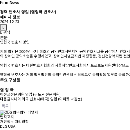
Firm News
경력 변호사 영입 (염형국 변호사)
페이지 정보
2024-12-23
검색
본문
염형국 변호사 영입
저희 법인은 2004년 국내 최초의 공익변호사단체인 공익변호사그룹 공감에서 변호사
의 장애인 공익소송을 수행하였고, 장애인차별금지법 제정활동, 정신건강복지법 전면
염형국 변호사는 대한변호사협회와 서울지방변호사회에서 프로보노지원센터장으로 변호
염형국 변호사는 저희 법무법인의 공익인권센터 센터장으로 공익활동 업무를 총괄하
주요 구성원
염 형 국
이전글
전문위원 영입 (김도균 전문위원)
다음글
시니어 외국 변호사(태국) 영입 (아피왓 낙참눈)
목록
법적고지
개인정보 처리방침
DLG USA