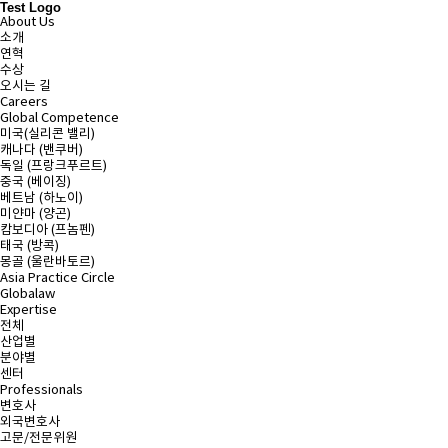
Test Logo
About Us
소개
연혁
수상
오시는 길
Careers
Global Competence
미국(실리콘 밸리)
캐나다 (밴쿠버)
독일 (프랑크푸르트)
중국 (베이징)
베트남 (하노이)
미얀마 (양곤)
캄보디아 (프놈펜)
태국 (방콕)
몽골 (울란바토르)
Asia Practice Circle
Globalaw
Expertise
전체
산업별
분야별
센터
Professionals
변호사
외국변호사
고문/전문위원