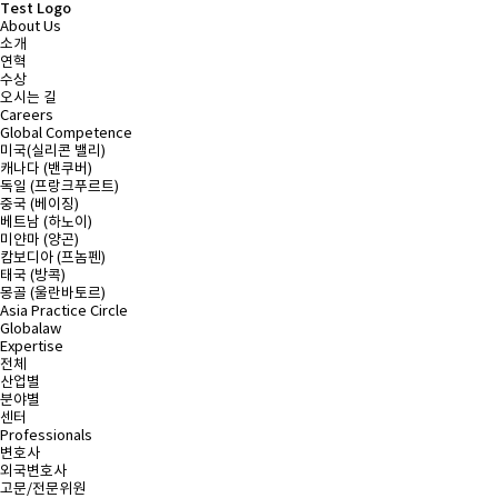
Test Logo
About Us
소개
연혁
수상
오시는 길
Careers
Global Competence
미국(실리콘 밸리)
캐나다 (밴쿠버)
독일 (프랑크푸르트)
중국 (베이징)
베트남 (하노이)
미얀마 (양곤)
캄보디아 (프놈펜)
태국 (방콕)
몽골 (울란바토르)
Asia Practice Circle
Globalaw
Expertise
전체
산업별
분야별
센터
Professionals
변호사
외국변호사
고문/전문위원