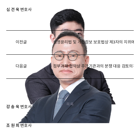
심 건 욱
변호사
이전글
생명윤리법 및 개인정보 보호법상 제3자의 지위에 관
다음글
정부과제 협약상 주관기관과의 분쟁 대응 검토의견
목록
강 송 욱
변호사
조 원 희
변호사