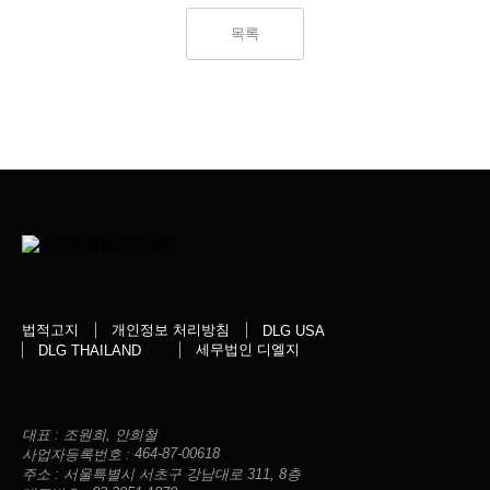
목록
법적고지
개인정보 처리방침
DLG USA
세무법인 디엘지
DLG THAILAND
대표 :
조원희, 안희철
464-87-00618
사업자등록번호 :
주소 :
서울특별시 서초구 강남대로 311, 8층