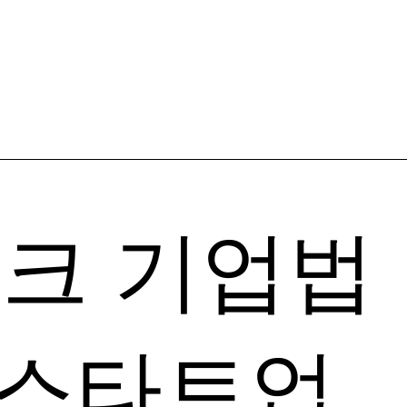
usiness C
테크
기업법
스타트업