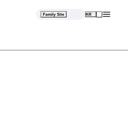
ases
Open
Family Site
KR
Menu
검
색