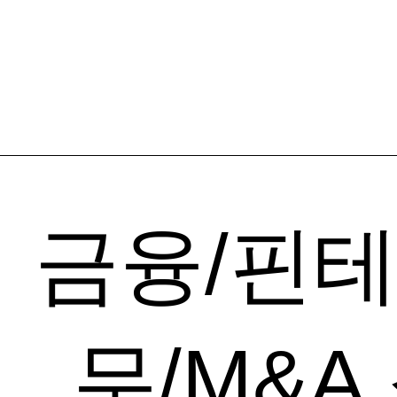
Recent B
Test
Logo
금융/핀
무/M&A