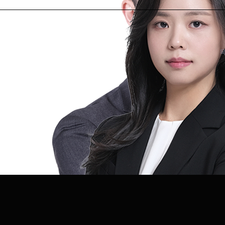
강 송 욱
변호사
박 정 현
변호사