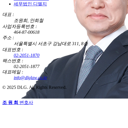
세무법인 디엘지
대표 :
조원희, 안희철
사업자등록번호 :
464-87-00618
주소 :
서울특별시 서초구 강남대로 311, 8층
대표번호 :
02-2051-1870
팩스번호 :
02-2051-1877
대표메일 :
info@dlglaw.co.kr
© 2025 DLG. All Rights Reserved.
조 원 희
변호사