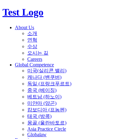
Test Logo
About Us
소개
연혁
수상
오시는 길
Careers
Global Competence
미국(실리콘 밸리)
캐나다 (밴쿠버)
독일 (프랑크푸르트)
중국 (베이징)
베트남 (하노이)
미얀마 (양곤)
캄보디아 (프놈펜)
태국 (방콕)
몽골 (울란바토르)
Asia Practice Circle
Globalaw