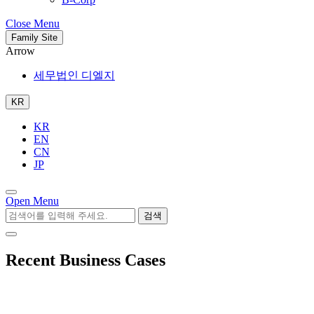
Close Menu
Family Site
Arrow
세무법인 디엘지
KR
KR
EN
CN
JP
Open Menu
검색
Recent Business Cases