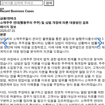
검색
Recent Business Cases
금융/핀테크
소액주주 연대(행동주의 주주) 및 상법 개정에 따른 대응방안 검토
페이지 정보
2025-07-15
본문
상장사의 소액주주들이 온라인 플랫폼을 통한 결집으로 발행주식총수의 약 1
0%에 달하는 주주권을 행사하는 상황과 상법이 개정되는 상황에서 법률적 대
응 방안에 대해 자문을 요청하였고, 이에 대해 저희 법무법인은 전문적이고 체
계적으로 대응 방안을 분석하여 의견을 드렸습니다.
자문 과정에서 소액주주 연대의 법적 권한 범위와 한계를 우선적으로 분석하
였습니다. 상법은 일정 지분율 이상을 확보한 주주에게 회계장부 열람권, 주주
총회 소집청구권, 이사 해임청구권 등 다양한 권리를 인정하고 있어, 고객사의
소액주주 연대가 3% 이상의 지분을 확보할 경우 회계장부 열람 요구가 가능
하다는 점을 확인하였습니다. 이에 따라 고객사가 방어 논리로 삼을 수 있는
방법, 예컨대 영업비밀 보호를 이유로 열람 범위를 제한하거나 소액주주 중 경
쟁관계에 있는 자의 이해충돌 가능성을 주장하는 방식 등을 제시하였습니다.
다만, 이러한 주장에도 불구하고 법원은 전면적 거부보다는 열람 범위를 제한
적으로 허용하는 경우가 많으므로, 고객사는 열람 대상과 비대상 자료를 미리
구분하고 논리를 정리해 둘 필요가 있음을 강조하였습니다. 소액주주 연대의
활동이 불가역적으로 확산되는 상황에서 고객사가 선제적으로 소액주주 커뮤