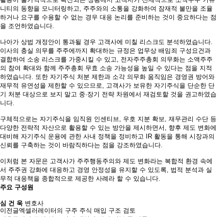
니티의 동향을 모니터링하고, 주주와의 소통을 강화하여 잠재적 불만을 조율
하거나 요구를 수용할 수 없는 경우 대응 논리를 준비하는 것이 중요하다는 점
을 조언하였습니다.
나아가 상법 개정안이 통과될 경우 고객사에 미칠 리스크도 분석하였습니다.
이사의 충실 의무를 주주에까지 확대하는 규정은 업무상 배임죄 구성요건과
결합하여 소송 리스크를 가중시킬 수 있고, 전자주주총회 의무화는 소액주주
의 참여 확대와 함께 주주총회 무효 소송 가능성을 높일 수 있다는 점을 지적
하였습니다. 또한 자기주식 처분 제한과 소각 의무화 움직임은 경영권 방어와
재무적 유연성을 제한할 수 있으므로, 고객사가 보유한 자기주식을 단순한 단
기 처분 대상으로 보지 말고 중·장기 전략 차원에서 재검토할 것을 권고하였습
니다.
구체적으로는 자기주식을 임직원 인센티브, 우호 지분 확보, 재무관리 수단 등
다양한 전략적 자산으로 활용할 수 있는 방안을 제시하면서, 향후 제도 변화에
대비해 자기주식 운용에 관한 사내 정책을 정비하고 IR 활동을 통해 시장과의
신뢰를 구축하는 것이 바람직하다는 점을 강조하였습니다.
이처럼 본 자문은 고객사가 주주행동주의와 제도 변화라는 복합적 환경 속에
서 주주권 강화에 대응하고 경영 안정성을 유지할 수 있도록, 법적 분석과 실
무적 대응책을 종합적으로 제공한 사례라 할 수 있습니다.
주요 구성원
심 건 욱
변호사
이전글
엑셀러레이터의 구주 주식 매입 구조 검토