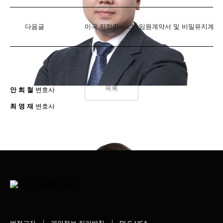
다음글
미국 지점(Branch) 임원계약서 및 비밀유지계
목록
안 희 철
변호사
최 영 재
변호사