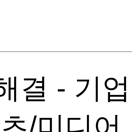
usiness C
해결 - 기업
츠/미디어