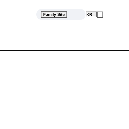
ases
Open
Family Site
KR
Menu
검
색