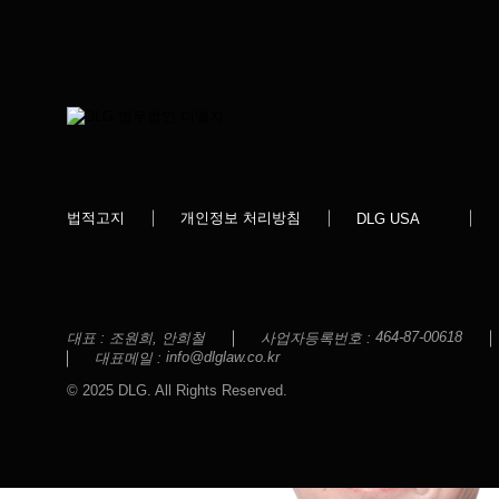
김 나 래
변호사
노 경 종
변호사
법적고지
개인정보 처리방침
DLG USA
464-87-00618
대표 :
조원희, 안희철
사업자등록번호 :
info@dlglaw.co.kr
대표메일 :
© 2025 DLG. All Rights Reserved.