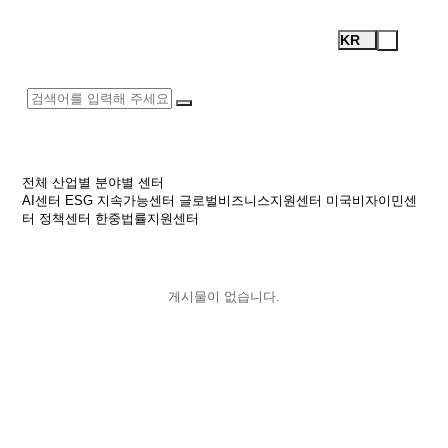
Recent Business Cases
Open
Test
KR
Menu
Logo
전체
산업별
분야별
센터
AI센터
ESG 지속가능센터
글로벌비즈니스지원센터
미국비자이민센
터
정책센터
한중법률지원센터
검
색
게시물이 없습니다.