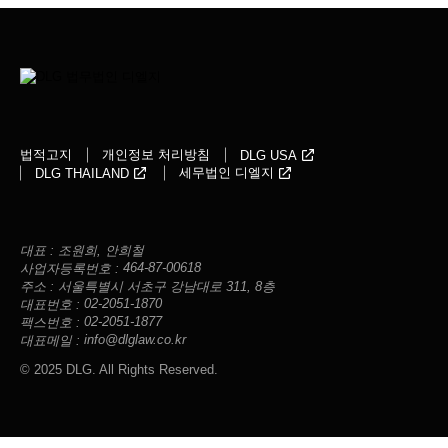
법적고지
개인정보 처리방침
DLG USA
세무법인 디엘지
DLG THAILAND
대표 :
조원희, 안희철
464-87-00618
사업자등록번호 :
주소 :
서울특별시 서초구 강남대로 311, 8층
02-2051-1870
대표번호 :
02-2051-1877
팩스번호 :
info@dlglaw.co.kr
대표메일 :
© 2025 DLG. All Rights Reserved.