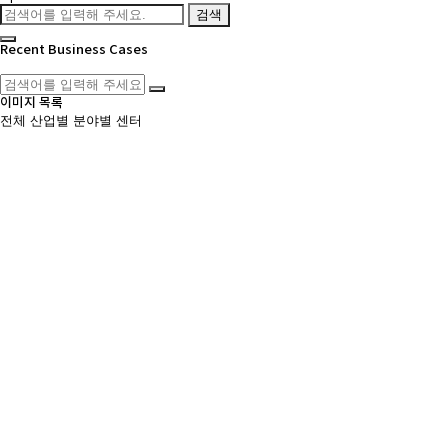
검색
Recent Business Cases
이미지 목록
전체
산업별
분야별
센터
금융/핀테크
모빌리티/물류
블록체인
우주/항공
인공지능
콘텐츠/미디어
헬스
기업법무/M&A
모빌리티/물류
화물자동차 운송사업권 및 화물자동차량 양수도 계약서 검토
화물자동차 운송사업자로부터 운송사업권을 양수하는 사업자를 대리하여, 기존
을 구체화하였고, 위수탁차량이 포함되어 있을 경우 위수탁계약에 따라 위수탁
사는 양수도 신고 수리 전 대금 지급에 따른 리스크를 방지하기 위하여 대금
2025-12-24
기업법무/M&A
모빌리티/물류
미국 주정부 표준 조달계약 검토 및 계약 체결 전 리스크 관리 전략 수립
미국 공공조달 시장 진출을 추진 중인 국내 IT·플랫폼 기업을 대리하여, 미국
약 문구의 수정이 극히 제한적인 상황이었습니다. 특히 다자간 경쟁 입찰이라는
은 무리한 계약 수정을 지양하고, 해당 표준 약관을 전제로 한 실무적·전략적
을 식별하고 대응책을 마련하였습니다. 구체적으로는 ▲계약 수행 산출물에 대
른 영업비밀 공개 리스크 등을 핵심 쟁점으로 도출하였습니다. 이에 대한 대응으
지 최적화 등 우회적이지만 실효성 있는 안전장치를 설계하여 제시하였습니다.또
드맵을 자문하였습니다. 데이터의 미국 내 저장·처리 요건, 기존 보유 IP와 
로 검토하여 기술적·법적 대응 체계를 갖추도록 지원하였습니다.본 자문은 '수