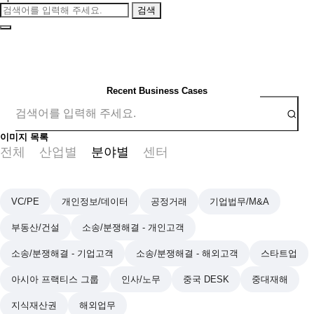
검색
Recent Business Cases
이미지 목록
전체
산업별
분야별
센터
VC/PE
개인정보/데이터
공정거래
기업법무/M&A
부동산/건설
소송/분쟁해결 - 개인고객
소송/분쟁해결 - 기업고객
소송/분쟁해결 - 해외고객
스타트업
아시아 프랙티스 그룹
인사/노무
중국 DESK
중대재해
지식재산권
해외업무