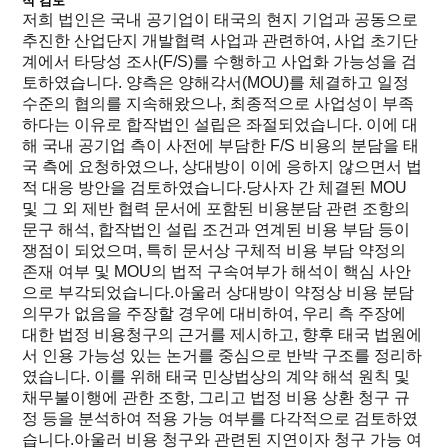
적 검토
저희 법인은 국내 공기업이 태국의 현지 기업과 공동으로
추진한 산업단지 개발협력 사업과 관련하여, 사업 초기단
계에서 타당성 조사(F/S)를 수행하고 사업화 가능성을 검
토하였습니다. 양측은 양해각서(MOU)를 체결하고 일정
수준의 협의를 지속해왔으나, 최종적으로 사업성이 부족
하다는 이유로 합작법인 설립은 좌절되었습니다. 이에 대
해 국내 공기업 측이 사전에 부담한 F/S 비용의 분담을 태
국 측에 요청하였으나, 상대방이 이에 응하지 않으면서 법
적 대응 방안을 검토하였습니다.당사자 간 체결된 MOU
및 그 외 제반 협력 문서에 포함된 비용분담 관련 조항의
문구 해석, 합작법인 설립 조건과 연계된 비용 부담 등이
쟁점이 되었으며, 특히 문서상 구체적 비용 부담 약정의
존재 여부 및 MOU의 법적 구속여부가 해석이 핵심 사안
으로 부각되었습니다.아울러 상대방이 약정상 비용 분담
의무가 없음을 주장할 경우에 대비하여, 우리 측 주장에
대한 법정 비용청구의 근거를 제시하고, 향후 태국 법원에
서 인용 가능성 있는 논거를 중심으로 반박 구조를 정리하
였습니다. 이를 위해 태국 민상법상의 계약 해석 원칙 및
채무불이행에 관한 조항, 그리고 법정 비용 상환 청구 규
정 등을 분석하여 적용 가능 여부를 다각적으로 검토하였
습니다.아울러 비용 청구와 관련된 지연이자 청구 가능 여