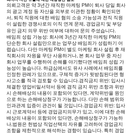
의뢰고객은 약 3년간 재직한 마케팅 PM이 퇴사 당일 회사
의 광고 계정 등 자산을 외부로 이관한 정황이 확인되면
서, 퇴직 직원에 대한 배임 혐의 소송 가능성과 전직 직원
이 설립한 경쟁사로의 이직 연계 문제, 경업금지 및 부당
유인 금지 의무 위반 여부에 대하여 문의 주셨습니다.
배임죄 성립 가능성: 회사에 3년간 재직한 마케팅 PM의
단순한 회사 설립만으로는 업무상 배임죄가 성립하기 어
렵습니다. 다만 마케팅 PM이 별도 마케팅 회사 설립 후 재
직회사의 자원을 무단 사용하거나, 본 회사 업무 중 자신
회사 업무를 수행하여 손해를 야기했다면 배임죄 성립 가
능성이 높습니다. 하급심에서도 유사 사례에서 배임죄를
인정한 판례가 있으므로, 구체적 증거가 뒷받침된다면 형
사고소를 적극 검토할 수 있습니다.겸직금지 위반: 입사시
체결한 영업비밀서약서 등에 겸직 금지 위반 조항과 위반
시 손해배상의 내용이 포함되어 있다면, 계약위반을 원인
으로 하는 손해배상청구가 가능합니다. 다만 손해 범위와
인과관계 입증이 관건이 될 것입니다.경업금지 위반: 입사
시 근로계약서 등에 경업금지의무가 있고, 이에 대한 손해
배상의 내용이 포함되어 있다면, 손해배상청구가 가능하
나,법원은 헌법상 직업선택의 자유를 고려하여 경업금지
조항을 제한적으로 해석하는 경향이 있습니다. 특히 경업