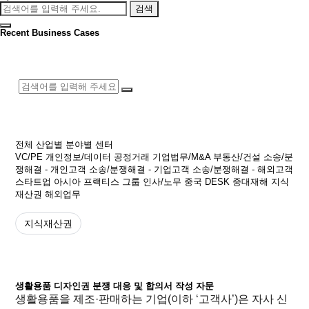
검색
Recent Business Cases
전체
산업별
분야별
센터
VC/PE
개인정보/데이터
공정거래
기업법무/M&A
부동산/건설
소송/분
쟁해결 - 개인고객
소송/분쟁해결 - 기업고객
소송/분쟁해결 - 해외고객
스타트업
아시아 프랙티스 그룹
인사/노무
중국 DESK
중대재해
지식
재산권
해외업무
지식재산권
생활용품 디자인권 분쟁 대응 및 합의서 작성 자문
생활용품을 제조·판매하는 기업(이하 ‘고객사’)은 자사 신