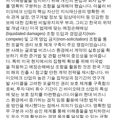
서 이해충돌을 방지하기 위해 개인의 본업과 회사 업무
를 명확히 구분하는 조항을 설계해야 했습니다. 아울러 바
이오테크 산업의 핵심 자산인 지식재산권의 명확한 귀
속 관계 설정, 연구개발 정보 및 임상데이터 등 민감한 정
보에 대한 강화된 비밀유지의무 부과, 그리고 한국의 위약
벌 개념 대신 미국 법제에 맞는 예정손해배상
(liquidated damages) 조항 도입과 경업금지(non-
compete) 및 고객 영입 금지(non-solicitation) 조항을 통
한 포괄적 권리 보호 체계 구축이 주요 쟁점이었습니다.
본 사례는 글로벌 비즈니스 환경에서 계약의 실효성을 확
보하기 위한 준거법 및 관할 선택의 중요성을 보여줍니
다. 특히 미국 현지에서의 집행력 확보를 위해 미국법
을 적용하고 예정손해배상 조항을 활용한 것은 한국 기업
의 해외 진출 시 참고할 만한 계약 전략을 제시합니다. 바
이오테크 산업의 높은 기술 집약성과 장기간의 연구개
발 사이클을 고려한 포괄적인 권리 보호 체계를 구축함으
로써, 투자 대비 회수 기간이 긴 바이오테크 산업의 특성
에 맞는 보호 장치를 마련했습니다.아울러 현대 비즈니
스 환경에서 증가하는 겸직 임원 활용에 대한 법적 대
응 방안을 제시했다는 점에서 의의가 있습니다. 명확한 업
무 구분과 사전 승인 체계를 통해 이해충돌을 방지하면서
도 우수 인재 확보라는 경영 목표를 달성할 수 있는 균형