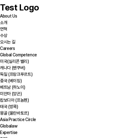
Test Logo
About Us
소개
연혁
수상
오시는 길
Careers
Global Competence
미국(실리콘 밸리)
캐나다 (밴쿠버)
독일 (프랑크푸르트)
중국 (베이징)
베트남 (하노이)
미얀마 (양곤)
캄보디아 (프놈펜)
태국 (방콕)
몽골 (울란바토르)
Asia Practice Circle
Globalaw
Expertise