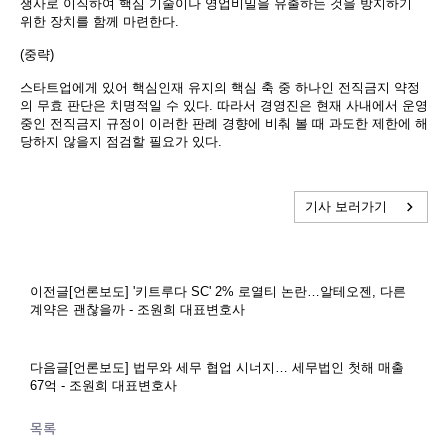
쟁사로 이직하여 핵심 기술이나 영업비밀을 유출하는 것을 방지하기
위한 장치를 함께 마련한다.
(중략)
스타트업에게 있어 핵심인재 유지의 핵심 축 중 하나인 전직금지 약정
의 무효 판단은 치명적일 수 있다. 따라서 경영진은 현재 사내에서 운영
중인 전직금지 규정이 이러한 판례 경향에 비춰 볼 때 과도한 제한에 해
당하지 않을지 점검할 필요가 있다.
기사 보러가기
이전글
[언론보도] '키트루다 SC' 2% 로열티 논란…알테오젠, 다른
계약은 괜찮을까 - 조원희 대표변호사
다음글
[언론보도] 법무와 세무 협업 시너지… 세무법인 첫해 매출
67억 - 조원희 대표변호사
목록