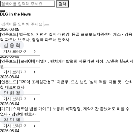
검색
DLG in the News
2026-08-05
[언론보도] 법무법인 지평·디엘지·태평양, 몽골 프로보노지원센터 개소 - 김용
혁 파트너 변호사, 염형국 파트너 변호사
김 용 혁
기사 보러가기
2026-08-05
[언론보도] [로펌ON] 디엘지, 벤처캐피탈협회 자문기관 지정…맞춤형 M&A 지
원
기사 보러가기
2026-08-04
[언론보도] ‘130억 조세심판청구’ 차은우, 모친 법인 ‘실제 역할’ 다툴 듯 - 안희
철 대표변호사
안 희 철
기사 보러가기
2026-08-04
[기고] [스타트업 법률 가이드] 노동위 복직명령, 계약기간 끝났어도 피할 수
없다 - 김민혜 변호사
김 민 혜
기사 보러가기
2026-08-04