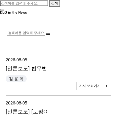
검색
DLG in the News
2026-08-05
[언론보도] 법무법인 지평·디엘지·태평양, 몽골 프로보노지원센터 개소 - 김용혁 파트너 변호사, 염형국 파트너 변호사
김 용 혁
기사 보러가기
2026-08-05
[언론보도] [로펌ON] 디엘지, 벤처캐피탈협회 자문기관 지정…맞춤형 M&A 지원