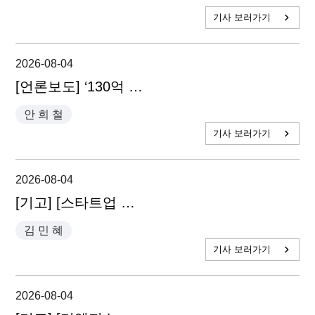
기사 보러가기
2026-08-04
[언론보도] ‘130억 조세심판청구’ 차은우, 모친 법인 ‘실제 역할’ 다툴 듯 - 안희철 대표변호사
안 희 철
기사 보러가기
2026-08-04
[기고] [스타트업 법률 가이드] 노동위 복직명령, 계약기간 끝났어도 피할 수 없다 - 김민혜 변호사
김 민 혜
기사 보러가기
2026-08-04