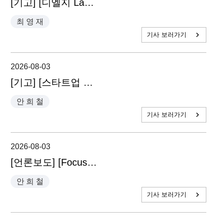
[기고] [디엘지 Law 인사이트] 영업비밀 관리 첫걸음 - 최영재 파트너 변호사
최 영 재
기사 보러가기
2026-08-03
[기고] [스타트업 필독法] '연대보증' 표현 없어도 결과는 연대보증과 같다 - 안희철 대표변호사
안 희 철
기사 보러가기
2026-08-03
[언론보도] [Focus] 'M&A 톱 10' 부티크 5곳의 전문성과 강점 - 안희철 대표변호사
안 희 철
기사 보러가기