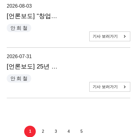
2026-08-03
[언론보도] "창업생태계 망치는 무늬만 모험자본…실패 용인 투자문화 필요" - 안희철 대표변호사
안 희 철
기사 보러가기
2026-07-31
[언론보도] 25년 묵은 RCPS 투자 관행…'R' 떼어낼 수 있을까 - 안희철 대표변호사
안 희 철
기사 보러가기
1
2
3
4
5