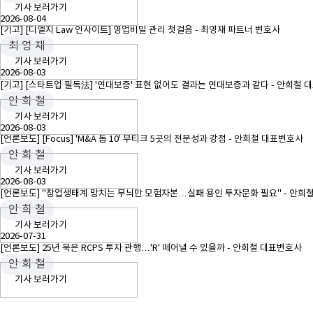
기사 보러가기
2026-08-04
[기고] [디엘지 Law 인사이트] 영업비밀 관리 첫걸음 - 최영재 파트너 변호사
최 영 재
기사 보러가기
2026-08-03
[기고] [스타트업 필독法] '연대보증' 표현 없어도 결과는 연대보증과 같다 - 안희철
안 희 철
기사 보러가기
2026-08-03
[언론보도] [Focus] 'M&A 톱 10' 부티크 5곳의 전문성과 강점 - 안희철 대표변호사
안 희 철
기사 보러가기
2026-08-03
[언론보도] "창업생태계 망치는 무늬만 모험자본…실패 용인 투자문화 필요" - 안희
안 희 철
기사 보러가기
2026-07-31
[언론보도] 25년 묵은 RCPS 투자 관행…'R' 떼어낼 수 있을까 - 안희철 대표변호사
안 희 철
기사 보러가기