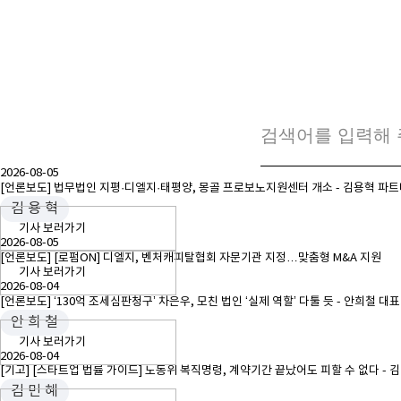
2026-08-05
[언론보도] 법무법인 지평·디엘지·태평양, 몽골 프로보노지원센터 개소 - 김용혁 파트
김 용 혁
기사 보러가기
2026-08-05
[언론보도] [로펌ON] 디엘지, 벤처캐피탈협회 자문기관 지정…맞춤형 M&A 지원
기사 보러가기
2026-08-04
[언론보도] ‘130억 조세심판청구’ 차은우, 모친 법인 ‘실제 역할’ 다툴 듯 - 안희철 
안 희 철
기사 보러가기
2026-08-04
[기고] [스타트업 법률 가이드] 노동위 복직명령, 계약기간 끝났어도 피할 수 없다 - 
김 민 혜