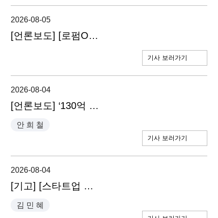
2026-08-05
[언론보도] [로펌ON] 디엘지, 벤처캐피탈협회 자문기관 지정…맞춤형 M&A 지원
기사 보러가기
2026-08-04
[언론보도] ‘130억 조세심판청구’ 차은우, 모친 법인 ‘실제 역할’ 다툴 듯 - 안희철 대표변호사
안 희 철
기사 보러가기
2026-08-04
[기고] [스타트업 법률 가이드] 노동위 복직명령, 계약기간 끝났어도 피할 수 없다 - 김민혜 변호사
김 민 혜