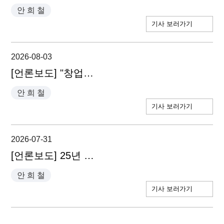
안 희 철
기사 보러가기
2026-08-03
[언론보도] "창업생태계 망치는 무늬만 모험자본…실패 용인 투자문화 필요" - 안희철 대표변호사
안 희 철
기사 보러가기
2026-07-31
[언론보도] 25년 묵은 RCPS 투자 관행…'R' 떼어낼 수 있을까 - 안희철 대표변호사
안 희 철
기사 보러가기