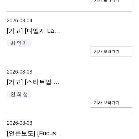
기사 보러가기
2026-08-04
[기고] [디엘지 Law 인사이트] 영업비밀 관리 첫걸음 - 최영재 파트너 변호사
최 영 재
기사 보러가기
2026-08-03
[기고] [스타트업 필독法] '연대보증' 표현 없어도 결과는 연대보증과 같다 - 안희철 대표변호사
안 희 철
기사 보러가기
2026-08-03
[언론보도] [Focus] 'M&A 톱 10' 부티크 5곳의 전문성과 강점 - 안희철 대표변호사