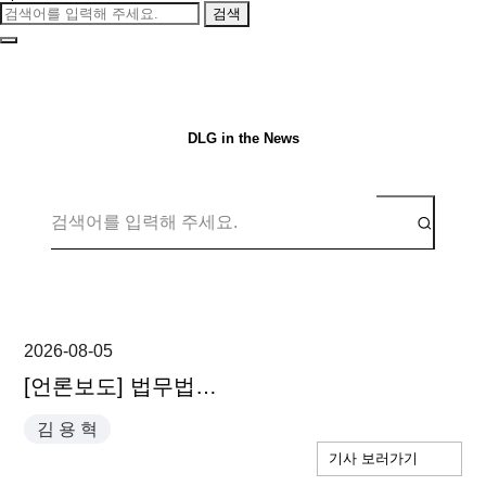
검색
DLG in the News
2026-08-05
[언론보도] 법무법인 지평·디엘지·태평양, 몽골 프로보노지원센터 개소 - 김용혁 파트너 변호사, 염형국 파트너 변호사
김 용 혁
기사 보러가기